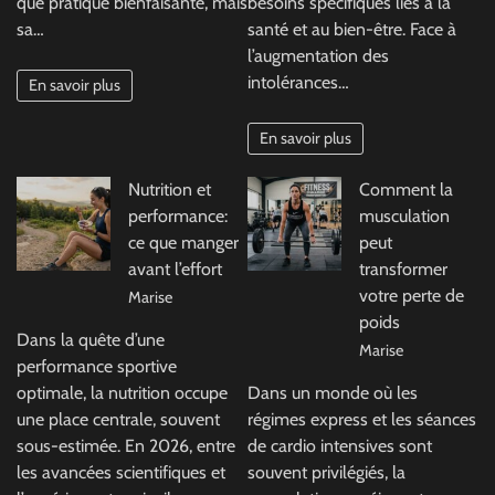
que pratique bienfaisante, mais
besoins spécifiques liés à la
sa…
santé et au bien-être. Face à
l’augmentation des
intolérances…
En savoir plus
En savoir plus
Nutrition et
Comment la
performance:
musculation
ce que manger
peut
avant l’effort
transformer
votre perte de
Marise
poids
Dans la quête d’une
Marise
performance sportive
optimale, la nutrition occupe
Dans un monde où les
une place centrale, souvent
régimes express et les séances
sous-estimée. En 2026, entre
de cardio intensives sont
les avancées scientifiques et
souvent privilégiés, la