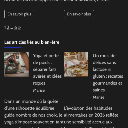
En savoir plus
En savoir plus
Page:
Next
1
2
…
6
»
Les articles liés au bien-être
Yoga et perte
Un mois de
de poids :
délices sans
séparer faits
lactose ni
avérés et idées
gluten : recettes
reçues
gourmandes et
saines
Marise
Marise
Dans un monde où la quête
d’une silhouette équilibrée
L’évolution des habitudes
guide nombre de nos choix, le
alimentaires en 2026 reflète
yoga s’impose souvent en tant
une sensibilité accrue aux