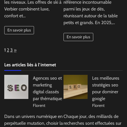
les niveaux. Les offres de ski à
référence incontournable
Verbier combinent luxe,
parmi les jeux de dés,
confort et…
réunissant autour de la table
petits et grands. En 2025,…
En savoir plus
En savoir plus
Page:
Next
1
2
3
»
Les articles liés à l’internet
Agences seo et
Les meilleures
marketing
stratégies seo
digital classés
pour dominer
par thématique
google
Florent
Florent
Dans un univers numérique en
Chaque jour, des milliards de
perpétuelle mutation, choisir la
recherches sont effectuées sur