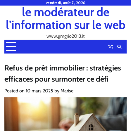
Skip
vendredi, août 7, 2026
le modérateur de
to
content
l'information sur le web
www.gmgrio2013.it
Refus de prêt immobilier : stratégies
efficaces pour surmonter ce défi
Posted on
10 mars 2025
by
Marise