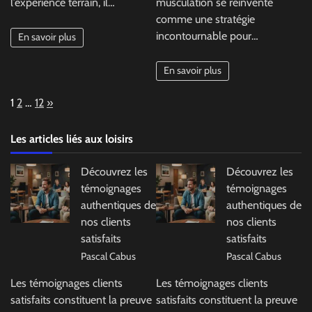
l’expérience terrain, il…
musculation se réinvente
comme une stratégie
incontournable pour…
En savoir plus
En savoir plus
Page:
Next
1
2
…
12
»
Les articles liés aux loisirs
Découvrez les
Découvrez les
témoignages
témoignages
authentiques de
authentiques de
nos clients
nos clients
satisfaits
satisfaits
Pascal Cabus
Pascal Cabus
Les témoignages clients
Les témoignages clients
satisfaits constituent la preuve
satisfaits constituent la preuve