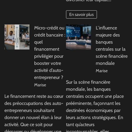
En savoir plus
Micro-crédit ou
L’influence
crédit bancaire :
majeure des
quel
banques
financement
centrales sur la
privilégier pour
scène financière
booster votre
mondiale
activité d’auto-
Marise
entrepreneur ?
Sur la scène financière
Marise
mondiale, les banques
Le financement reste au cœur
centrales occupent une place
des préoccupations des auto-
prééminente, façonnant les
entrepreneurs souhaitant
destinées économiques par
donner un nouvel élan à leur
leurs actions stratégiques. En
activité. Que ce soit pour
tant qu’acteurs
démarrer ou développer une…
incontournables, elles…