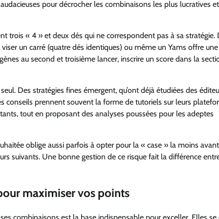
es audacieuses pour décrocher les combinaisons les plus lucratives et
nt trois « 4 » et deux dés qui ne correspondent pas à sa stratégie.
ur viser un carré (quatre dés identiques) ou même un Yams offre une
rogènes au second et troisième lancer, inscrire un score dans la secti
eul. Des stratégies fines émergent, qu’ont déjà étudiées des éditeu
 conseils prennent souvent la forme de tutoriels sur leurs platef
ébutants, tout en proposant des analyses poussées pour les adeptes
ouhaitée oblige aussi parfois à opter pour la « case » la moins ava
rs suivants. Une bonne gestion de ce risque fait la différence entr
 pour maximiser vos points
es combinaisons est la base indispensable pour exceller. Elles se 