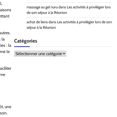
l,
massage au gel nuru
dans
Les activités à privilégier lors
maisons
de son séjour à la Réunion
ettant
achat de liens
dans
Les activités à privilégier lors de son
séjour à la Réunion
autres.
 la
Catégories
es : la
mme le
Catégories
ciliter
ême
ôt, une
ison.