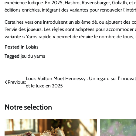
expérience ludique. En 2025, Hasbro, Ravensburger, Goliath, e
éditions enrichies, intégrant des variantes pour renouveler l’intér
Certaines versions introduisent un sixième dé, ou ajoutent des c
l’envie des joueurs. Les règles sont adaptées pour accommoder c
variante « Yams rapide » permet de réduire le nombre de tours,
Posted in
Loisirs
Tagged
jeu du yams
Navigation
Louis Vuitton Moët Hennessy : Un regard sur l’innova
Previous:
et le luxe en 2025
de
l’article
Notre selection