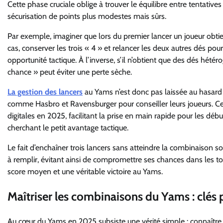
Cette phase cruciale oblige à trouver le équilibre entre tentativ
sécurisation de points plus modestes mais sûrs.
Par exemple, imaginer que lors du premier lancer un joueur obtie
cas, conserver les trois « 4 » et relancer les deux autres dés po
opportunité tactique. À l’inverse, s’il n’obtient que des dés hété
chance » peut éviter une perte sèche.
La gestion des lancers
au Yams n’est donc pas laissée au hasard s
comme Hasbro et Ravensburger pour conseiller leurs joueurs. Ces
digitales en 2025, facilitant la prise en main rapide pour les d
cherchant le petit avantage tactique.
Le fait d’enchaîner trois lancers sans atteindre la combinaison s
à remplir, évitant ainsi de compromettre ses chances dans les tou
score moyen et une véritable victoire au Yams.
Maîtriser les combinaisons du Yams : clés
Au cœur du Yams en 2025 subsiste une vérité simple : connaître s