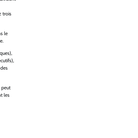
 trois
s le
e.
ques),
cutifs),
 des
n peut
t les