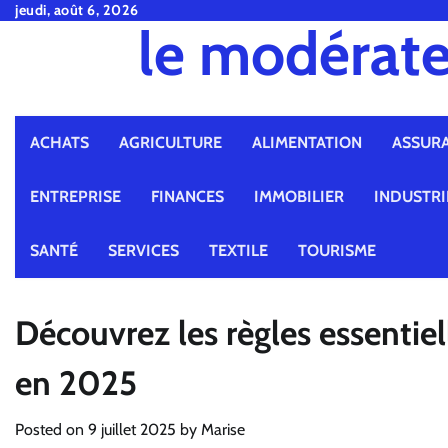
Skip
jeudi, août 6, 2026
le modérate
to
content
ACHATS
AGRICULTURE
ALIMENTATION
ASSUR
ENTREPRISE
FINANCES
IMMOBILIER
INDUSTRI
SANTÉ
SERVICES
TEXTILE
TOURISME
Découvrez les règles essentiel
en 2025
Posted on
9 juillet 2025
by
Marise