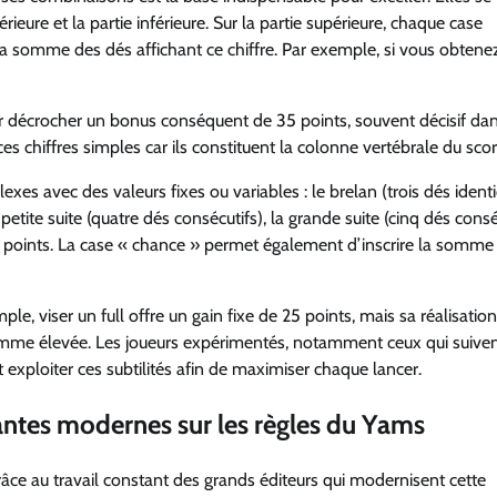
érieure et la partie inférieure. Sur la partie supérieure, chaque case
 la somme des dés affichant ce chiffre. Par exemple, si vous obtenez
ur décrocher un bonus conséquent de 35 points, souvent décisif dan
 chiffres simples car ils constituent la colonne vertébrale du scor
xes avec des valeurs fixes ou variables : le brelan (trois dés identi
a petite suite (quatre dés consécutifs), la grande suite (cinq dés consé
50 points. La case « chance » permet également d’inscrire la somme
, viser un full offre un gain fixe de 25 points, mais sa réalisatio
mme élevée. Les joueurs expérimentés, notamment ceux qui suiven
exploiter ces subtilités afin de maximiser chaque lancer.
iantes modernes sur les règles du Yams
grâce au travail constant des grands éditeurs qui modernisent cette