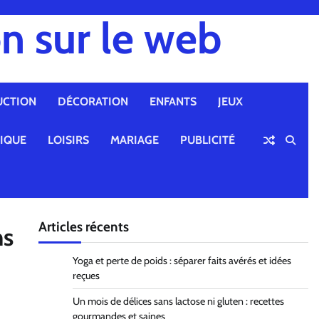
n sur le web
UCTION
DÉCORATION
ENFANTS
JEUX
TIQUE
LOISIRS
MARIAGE
PUBLICITÉ
Articles récents
ms
Yoga et perte de poids : séparer faits avérés et idées
reçues
Un mois de délices sans lactose ni gluten : recettes
gourmandes et saines