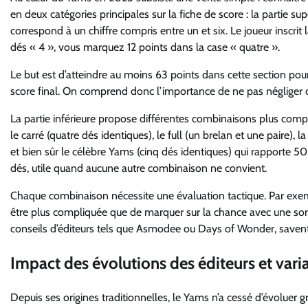
en deux catégories principales sur la fiche de score : la partie sup
correspond à un chiffre compris entre un et six. Le joueur inscrit
dés « 4 », vous marquez 12 points dans la case « quatre ».
Le but est d’atteindre au moins 63 points dans cette section po
score final. On comprend donc l’importance de ne pas négliger ces
La partie inférieure propose différentes combinaisons plus comple
le carré (quatre dés identiques), le full (un brelan et une paire), l
et bien sûr le célèbre Yams (cinq dés identiques) qui rapporte 
dés, utile quand aucune autre combinaison ne convient.
Chaque combinaison nécessite une évaluation tactique. Par exemple
être plus compliquée que de marquer sur la chance avec une so
conseils d’éditeurs tels que Asmodee ou Days of Wonder, savent 
Impact des évolutions des éditeurs et var
Depuis ses origines traditionnelles, le Yams n’a cessé d’évoluer 