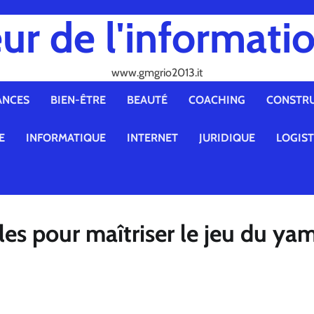
ur de l'informatio
www.gmgrio2013.it
ANCES
BIEN-ÊTRE
BEAUTÉ
COACHING
CONSTR
E
INFORMATIQUE
INTERNET
JURIDIQUE
LOGIS
les pour maîtriser le jeu du ya