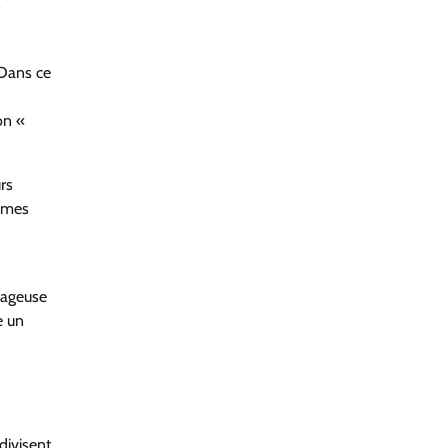
 Dans ce
on «
rs
ormes
ntageuse
e un
divisent