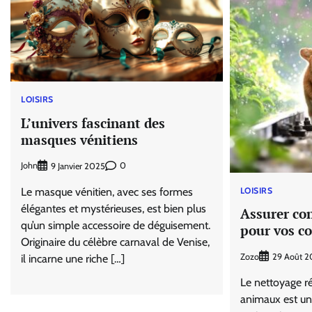
LOISIRS
L’univers fascinant des
masques vénitiens
John
0
9 Janvier 2025
Le masque vénitien, avec ses formes
LOISIRS
élégantes et mystérieuses, est bien plus
Assurer con
qu’un simple accessoire de déguisement.
pour vos 
Originaire du célèbre carnaval de Venise,
Zozo
29 Août 2
il incarne une riche […]
Le nettoyage rég
animaux est un