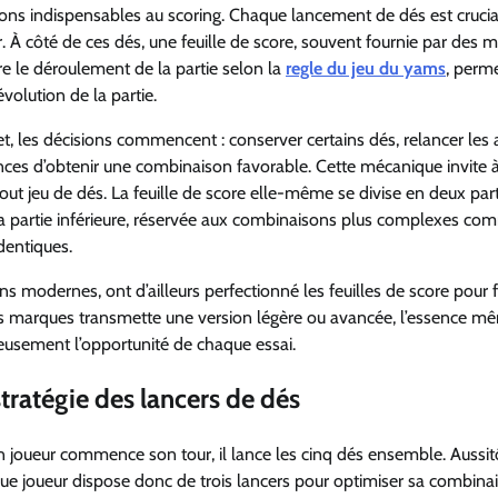
sons indispensables au scoring. Chaque lancement de dés est crucia
r. À côté de ces dés, une feuille de score, souvent fournie par des 
e le déroulement de la partie selon la
regle du jeu du yams
, perm
volution de la partie.
et, les décisions commencent : conserver certains dés, relancer les 
hances d’obtenir une combinaison favorable. Cette mécanique invite à
tout jeu de dés. La feuille de score elle-même se divise en deux parti
t la partie inférieure, réservée aux combinaisons plus complexes co
dentiques.
 modernes, ont d’ailleurs perfectionné les feuilles de score pour fa
uses marques transmette une version légère ou avancée, l’essence m
neusement l’opportunité de chaque essai.
stratégie des lancers de dés
 joueur commence son tour, il lance les cinq dés ensemble. Aussit
que joueur dispose donc de trois lancers pour optimiser sa combina