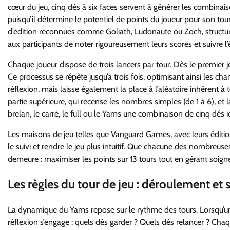
cœur du jeu, cinq dés à six faces servent à générer les combinai
puisqu’il détermine le potentiel de points du joueur pour son tou
d’édition reconnues comme Goliath, Ludonaute ou Zoch, structur
aux participants de noter rigoureusement leurs scores et suivre l’é
Chaque joueur dispose de trois lancers par tour. Dès le premier j
Ce processus se répète jusqu’à trois fois, optimisant ainsi les c
réflexion, mais laisse également la place à l’aléatoire inhérent à 
partie supérieure, qui recense les nombres simples (de 1 à 6), e
brelan, le carré, le full ou le Yams une combinaison de cinq dés i
Les maisons de jeu telles que Vanguard Games, avec leurs éditions
le suivi et rendre le jeu plus intuitif. Que chacune des nombre
demeure : maximiser les points sur 13 tours tout en gérant soig
Les règles du tour de jeu : déroulement et 
La dynamique du Yams repose sur le rythme des tours. Lorsqu’un
réflexion s’engage : quels dés garder ? Quels dés relancer ? Cha