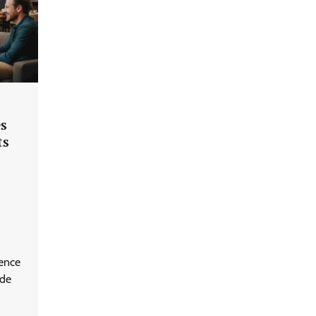
es
ts
ience
 de