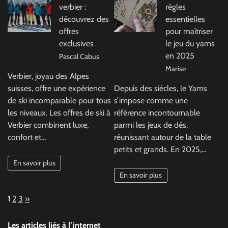
verbier :
règles
découvrez des
essentielles
offres
pour maîtriser
exclusives
le jeu du yams
en 2025
Pascal Cabus
Marise
Verbier, joyau des Alpes
suisses, offre une expérience
Depuis des siècles, le Yams
de ski incomparable pour tous
s’impose comme une
les niveaux. Les offres de ski à
référence incontournable
Verbier combinent luxe,
parmi les jeux de dés,
confort et…
réunissant autour de la table
petits et grands. En 2025,…
En savoir plus
En savoir plus
Page:
Next
1
2
3
»
Les articles liés à l’internet