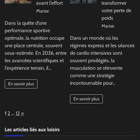
avant l’effort
transformer
votre perte de
Marise
poids
Dans la quête d’une
Marise
performance sportive
optimale, la nutrition occupe
Dans un monde où les
une place centrale, souvent
régimes express et les séances
sous-estimée. En 2026, entre
de cardio intensives sont
les avancées scientifiques et
souvent privilégiés, la
l’expérience terrain, il…
musculation se réinvente
comme une stratégie
incontournable pour…
En savoir plus
En savoir plus
Page:
Next
1
2
…
12
»
Les articles liés aux loisirs