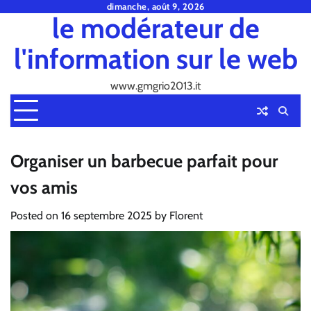
Skip
dimanche, août 9, 2026
le modérateur de
to
content
l'information sur le web
www.gmgrio2013.it
Organiser un barbecue parfait pour
vos amis
Posted on
16 septembre 2025
by
Florent