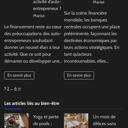
activité d’auto-
Marise
entrepreneur ?
Sur la scène financière
Marise
mondiale, les banques
Le financement reste au cœur
centrales occupent une place
des préoccupations des auto-
prééminente, façonnant les
entrepreneurs souhaitant
destinées économiques par
donner un nouvel élan à leur
leurs actions stratégiques. En
activité. Que ce soit pour
tant qu’acteurs
démarrer ou développer une…
incontournables, elles…
En savoir plus
En savoir plus
Page:
Next
1
2
…
6
»
Les articles liés au bien-être
Yoga et perte
Un mois de
de poids :
délices sans