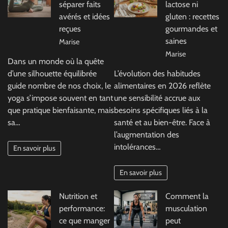
séparer faits
lactose ni
avérés et idées
gluten : recettes
reçues
gourmandes et
saines
Marise
Marise
Dans un monde où la quête
d’une silhouette équilibrée
L’évolution des habitudes
guide nombre de nos choix, le
alimentaires en 2026 reflète
yoga s’impose souvent en tant
une sensibilité accrue aux
que pratique bienfaisante, mais
besoins spécifiques liés à la
sa…
santé et au bien-être. Face à
l’augmentation des
intolérances…
En savoir plus
En savoir plus
Nutrition et
Comment la
performance:
musculation
ce que manger
peut