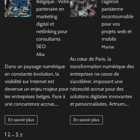
Belgique : Votre
l’agence
partenaire en
parisienne
marketing
incontournable
digital et
pour vos
netlinking pour
projets web et
consultants
mobile
SEO
Marise
Alba
Au cœur de Paris, la
Dans un paysage numérique
transformation numérique des
en constante évolution, la
entreprises ne cesse de
visibilité sur Internet est
s’accélérer, imposant une
devenue un enjeu majeur pour
nécessité accrue pour des
les entreprises belges. Face à
solutions digitales innovantes
une concurrence accrue,…
et personnalisées. Artnum,…
En savoir plus
En savoir plus
Page:
Next
1
2
…
5
»