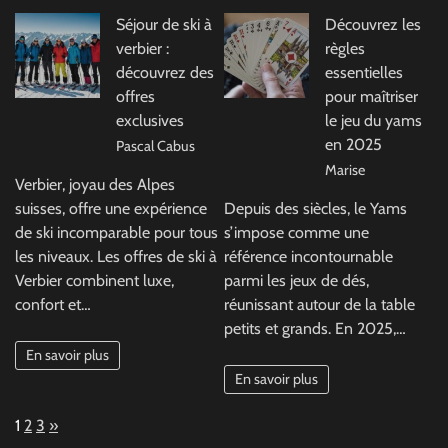
Séjour de ski à
Découvrez les
verbier :
règles
découvrez des
essentielles
offres
pour maîtriser
exclusives
le jeu du yams
en 2025
Pascal Cabus
Marise
Verbier, joyau des Alpes
suisses, offre une expérience
Depuis des siècles, le Yams
de ski incomparable pour tous
s’impose comme une
les niveaux. Les offres de ski à
référence incontournable
Verbier combinent luxe,
parmi les jeux de dés,
confort et…
réunissant autour de la table
petits et grands. En 2025,…
En savoir plus
En savoir plus
Page:
Next
1
2
3
»