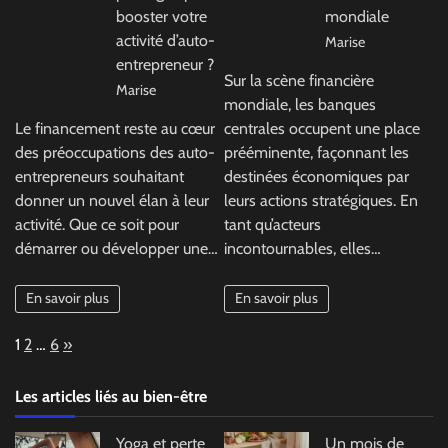
booster votre
mondiale
activité d’auto-
Marise
entrepreneur ?
Sur la scène financière
Marise
mondiale, les banques
Le financement reste au cœur
centrales occupent une place
des préoccupations des auto-
prééminente, façonnant les
entrepreneurs souhaitant
destinées économiques par
donner un nouvel élan à leur
leurs actions stratégiques. En
activité. Que ce soit pour
tant qu’acteurs
démarrer ou développer une…
incontournables, elles…
En savoir plus
En savoir plus
Page:
Next
1
2
…
6
»
Les articles liés au bien-être
Yoga et perte
Un mois de