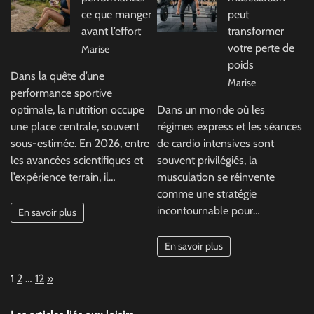
ce que manger
peut
avant l’effort
transformer
votre perte de
Marise
poids
Dans la quête d’une
Marise
performance sportive
optimale, la nutrition occupe
Dans un monde où les
une place centrale, souvent
régimes express et les séances
sous-estimée. En 2026, entre
de cardio intensives sont
les avancées scientifiques et
souvent privilégiés, la
l’expérience terrain, il…
musculation se réinvente
comme une stratégie
incontournable pour…
En savoir plus
En savoir plus
Page:
Next
1
2
…
12
»