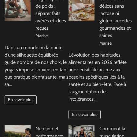
de poids :
délices sans
séparer faits
lactose ni
avérés et idées
gluten : recettes
reçues
gourmandes et
saines
Marise
Marise
Dans un monde où la quête
d’une silhouette équilibrée
L’évolution des habitudes
guide nombre de nos choix, le
alimentaires en 2026 reflète
yoga s’impose souvent en tant
une sensibilité accrue aux
que pratique bienfaisante, mais
besoins spécifiques liés à la
sa…
santé et au bien-être. Face à
l’augmentation des
intolérances…
En savoir plus
En savoir plus
Nutrition et
Comment la
performance:
musculation