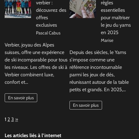
verbier :
règles
découvrez des
essentielles
offres
pour maîtriser
exclusives
le jeu du yams
en 2025
Pascal Cabus
Marise
Verbier, joyau des Alpes
suisses, offre une expérience
Depuis des siècles, le Yams
de ski incomparable pour tous
s’impose comme une
les niveaux. Les offres de ski à
référence incontournable
Verbier combinent luxe,
parmi les jeux de dés,
confort et…
réunissant autour de la table
petits et grands. En 2025,…
En savoir plus
En savoir plus
Page:
Next
1
2
3
»
Les articles liés à l’internet