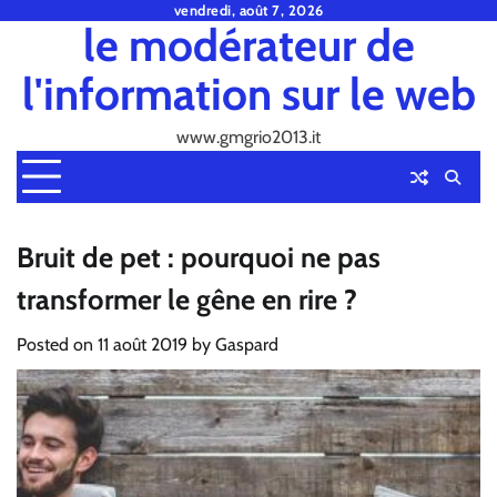
Skip
vendredi, août 7, 2026
le modérateur de
to
content
l'information sur le web
www.gmgrio2013.it
Bruit de pet : pourquoi ne pas
transformer le gêne en rire ?
Posted on
11 août 2019
by
Gaspard