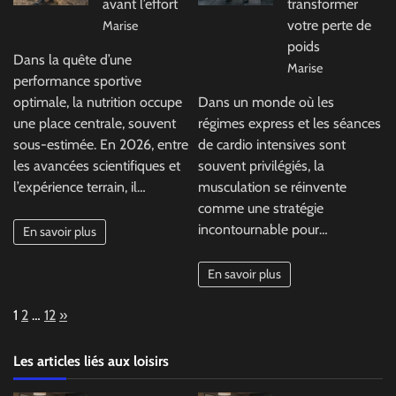
avant l’effort
transformer
votre perte de
Marise
poids
Dans la quête d’une
Marise
performance sportive
optimale, la nutrition occupe
Dans un monde où les
une place centrale, souvent
régimes express et les séances
sous-estimée. En 2026, entre
de cardio intensives sont
les avancées scientifiques et
souvent privilégiés, la
l’expérience terrain, il…
musculation se réinvente
comme une stratégie
incontournable pour…
En savoir plus
En savoir plus
Page:
Next
1
2
…
12
»
Les articles liés aux loisirs