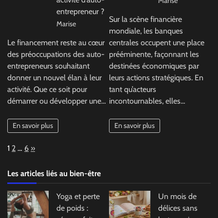
Marise
entrepreneur ?
Sur la scène financière
Marise
mondiale, les banques
Le financement reste au cœur
centrales occupent une place
des préoccupations des auto-
prééminente, façonnant les
entrepreneurs souhaitant
destinées économiques par
donner un nouvel élan à leur
leurs actions stratégiques. En
activité. Que ce soit pour
tant qu’acteurs
démarrer ou développer une…
incontournables, elles…
En savoir plus
En savoir plus
Page:
Next
1
2
…
6
»
Les articles liés au bien-être
Yoga et perte
Un mois de
de poids :
délices sans