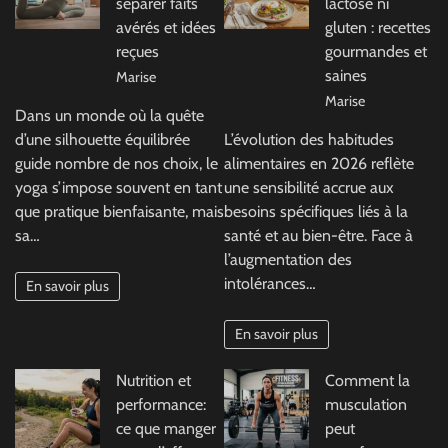
séparer faits
lactose ni
avérés et idées
gluten : recettes
reçues
gourmandes et
saines
Marise
Marise
Dans un monde où la quête
d’une silhouette équilibrée
L’évolution des habitudes
guide nombre de nos choix, le
alimentaires en 2026 reflète
yoga s’impose souvent en tant
une sensibilité accrue aux
que pratique bienfaisante, mais
besoins spécifiques liés à la
sa…
santé et au bien-être. Face à
l’augmentation des
intolérances…
En savoir plus
En savoir plus
Nutrition et
Comment la
performance:
musculation
ce que manger
peut