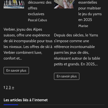
découvrez des
essentielles
offres
pour maîtriser
exclusives
le jeu du yams
en 2025
Pascal Cabus
Marise
Verbier, joyau des Alpes
suisses, offre une expérience
Depuis des siècles, le Yams
de ski incomparable pour tous
s’impose comme une
les niveaux. Les offres de ski à
référence incontournable
Verbier combinent luxe,
parmi les jeux de dés,
confort et…
réunissant autour de la table
petits et grands. En 2025,…
En savoir plus
En savoir plus
Page:
Next
1
2
3
»
Les articles liés à l’internet