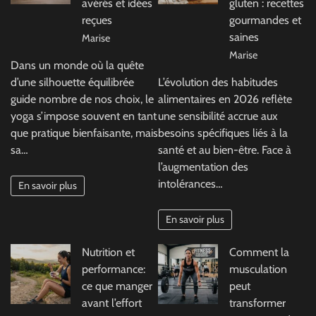
avérés et idées
gluten : recettes
reçues
gourmandes et
saines
Marise
Marise
Dans un monde où la quête
d’une silhouette équilibrée
L’évolution des habitudes
guide nombre de nos choix, le
alimentaires en 2026 reflète
yoga s’impose souvent en tant
une sensibilité accrue aux
que pratique bienfaisante, mais
besoins spécifiques liés à la
sa…
santé et au bien-être. Face à
l’augmentation des
intolérances…
En savoir plus
En savoir plus
Nutrition et
Comment la
performance:
musculation
ce que manger
peut
avant l’effort
transformer