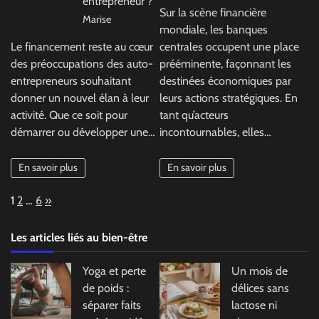
entrepreneur ?
Sur la scène financière
Marise
mondiale, les banques
Le financement reste au cœur
centrales occupent une place
des préoccupations des auto-
prééminente, façonnant les
entrepreneurs souhaitant
destinées économiques par
donner un nouvel élan à leur
leurs actions stratégiques. En
activité. Que ce soit pour
tant qu’acteurs
démarrer ou développer une…
incontournables, elles…
En savoir plus
En savoir plus
Page:
Next
1
2
…
6
»
Les articles liés au bien-être
Yoga et perte
Un mois de
de poids :
délices sans
séparer faits
lactose ni