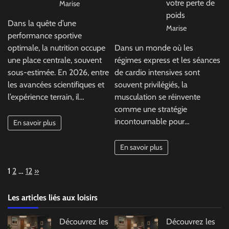
votre perte de
Marise
poids
Dans la quête d’une
Marise
performance sportive
optimale, la nutrition occupe
Dans un monde où les
une place centrale, souvent
régimes express et les séances
sous-estimée. En 2026, entre
de cardio intensives sont
les avancées scientifiques et
souvent privilégiés, la
l’expérience terrain, il…
musculation se réinvente
comme une stratégie
incontournable pour…
En savoir plus
En savoir plus
Page:
Next
1
2
…
12
»
Les articles liés aux loisirs
Découvrez les
Découvrez les