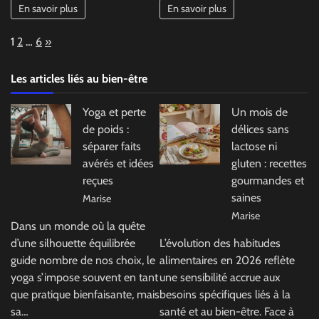
En savoir plus
En savoir plus
Page:
Next
1
2
…
6
»
Les articles liés au bien-être
Yoga et perte
Un mois de
de poids :
délices sans
séparer faits
lactose ni
avérés et idées
gluten : recettes
reçues
gourmandes et
saines
Marise
Marise
Dans un monde où la quête
d’une silhouette équilibrée
L’évolution des habitudes
guide nombre de nos choix, le
alimentaires en 2026 reflète
yoga s’impose souvent en tant
une sensibilité accrue aux
que pratique bienfaisante, mais
besoins spécifiques liés à la
sa…
santé et au bien-être. Face à