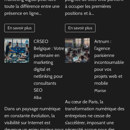
toute la différence entre une
à occuper les premières
présence en ligne…
positions et à…
En savoir plus
En savoir plus
CRSEO
Artnum :
Belgique : Votre
l’agence
partenaire en
parisienne
marketing
incontournable
digital et
pour vos
netlinking pour
projets web et
consultants
mobile
SEO
Marise
Alba
Au cœur de Paris, la
Dans un paysage numérique
transformation numérique des
en constante évolution, la
entreprises ne cesse de
visibilité sur Internet est
s’accélérer, imposant une
devenue un enjeu majeur pour
nécessité accrue pour des