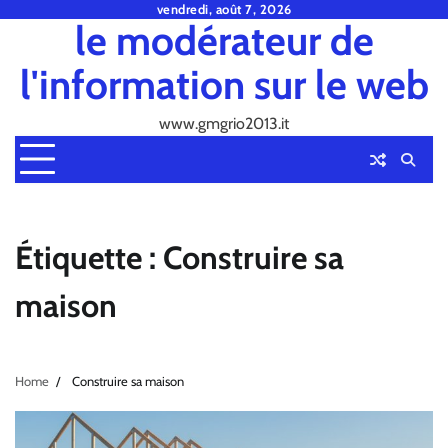
Skip
vendredi, août 7, 2026
le modérateur de
to
content
l'information sur le web
www.gmgrio2013.it
Étiquette :
Construire sa
maison
Home
Construire sa maison