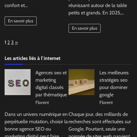
confort et…
réunissant autour de la table
petits et grands. En 2025,…
En savoir plus
En savoir plus
Page:
Next
1
2
3
»
Les articles liés à l’internet
Agences seo et
Les meilleures
marketing
stratégies seo
digital classés
pour dominer
par thématique
google
Florent
Florent
Dans un univers numérique en
Chaque jour, des milliards de
perpétuelle mutation, choisir la
recherches sont effectuées sur
bonne agence SEO ou
Google. Pourtant, seule une
marketing digital peut faire
poignée de sites web parvient