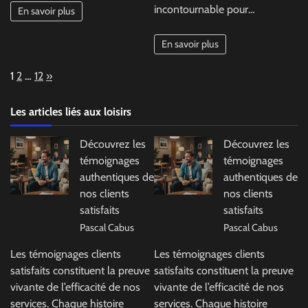
incontournable pour…
En savoir plus
En savoir plus
Page:
Next
1
2
…
12
»
Les articles liés aux loisirs
Découvrez les
Découvrez les
témoignages
témoignages
authentiques de
authentiques de
nos clients
nos clients
satisfaits
satisfaits
Pascal Cabus
Pascal Cabus
Les témoignages clients
Les témoignages clients
satisfaits constituent la preuve
satisfaits constituent la preuve
vivante de l’efficacité de nos
vivante de l’efficacité de nos
services. Chaque histoire
services. Chaque histoire