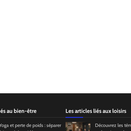
liés au bien-être
Les articles liés aux loisirs
Yoga et perte de poids : séparer
Découvrez les té