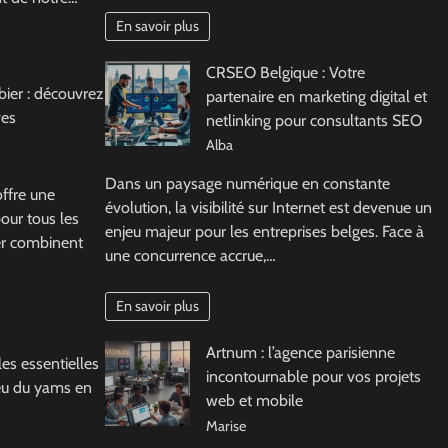
En savoir plus
CRSEO Belgique : Votre
rbier : découvrez
partenaire en marketing digital et
ves
netlinking pour consultants SEO
Alba
Dans un paysage numérique en constante
offre une
évolution, la visibilité sur Internet est devenue un
our tous les
enjeu majeur pour les entreprises belges. Face à
ier combinent
une concurrence accrue,…
En savoir plus
Artnum : l’agence parisienne
es essentielles
incontournable pour vos projets
jeu du yams en
web et mobile
Marise