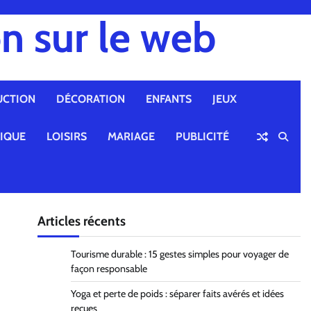
n sur le web
UCTION
DÉCORATION
ENFANTS
JEUX
TIQUE
LOISIRS
MARIAGE
PUBLICITÉ
Articles récents
Tourisme durable : 15 gestes simples pour voyager de
façon responsable
Yoga et perte de poids : séparer faits avérés et idées
reçues