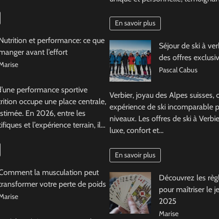
En savoir plus
Nutrition et performance: ce que
Séjour de ski à ve
manger avant l’effort
des offres exclusi
Marise
Pascal Cabus
d’une performance sportive
Verbier, joyau des Alpes suisses, 
trition occupe une place centrale,
expérience de ski incomparable p
stimée. En 2026, entre les
niveaux. Les offres de ski à Verb
fiques et l’expérience terrain, il…
luxe, confort et…
En savoir plus
Comment la musculation peut
Découvrez les règl
transformer votre perte de poids
pour maîtriser le 
Marise
2025
Marise