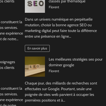
s clients
classés par thématique
Florent
Dans un univers numérique en perpétuelle
 constituent la
mutation, choisir la bonne agence SEO ou
os services.
marketing digital peut faire toute la différence
 une expérience
entre une présence en ligne…
nt de notre…
En savoir plus
Les meilleures stratégies seo pour
moignages
dominer google
s clients
Florent
Chaque jour, des milliards de recherches sont
 constituent la
effectuées sur Google. Pourtant, seule une
os services.
poignée de sites web parvient à occuper les
 une expérience
premières positions et à…
nt de notre…