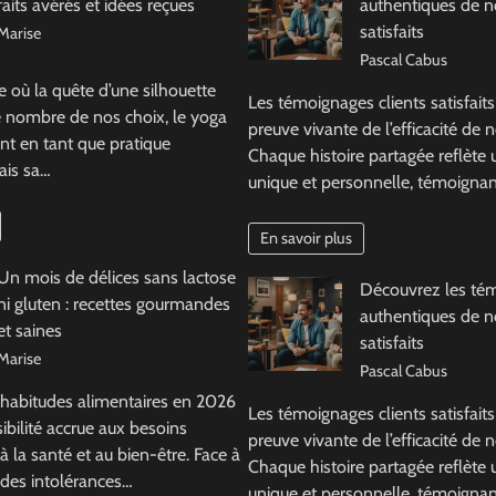
faits avérés et idées reçues
authentiques de no
satisfaits
Marise
Pascal Cabus
où la quête d’une silhouette
Les témoignages clients satisfaits
e nombre de nos choix, le yoga
preuve vivante de l’efficacité de n
nt en tant que pratique
Chaque histoire partagée reflète
ais sa…
unique et personnelle, témoigna
En savoir plus
Un mois de délices sans lactose
Découvrez les té
ni gluten : recettes gourmandes
authentiques de no
et saines
satisfaits
Marise
Pascal Cabus
 habitudes alimentaires en 2026
Les témoignages clients satisfaits
ibilité accrue aux besoins
preuve vivante de l’efficacité de n
 à la santé et au bien-être. Face à
Chaque histoire partagée reflète
 des intolérances…
unique et personnelle, témoigna