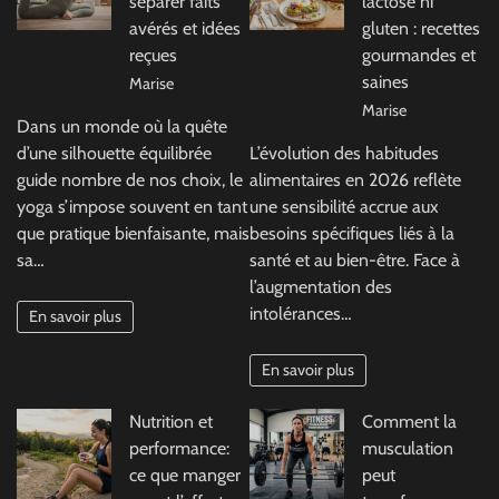
séparer faits
lactose ni
avérés et idées
gluten : recettes
reçues
gourmandes et
saines
Marise
Marise
Dans un monde où la quête
d’une silhouette équilibrée
L’évolution des habitudes
guide nombre de nos choix, le
alimentaires en 2026 reflète
yoga s’impose souvent en tant
une sensibilité accrue aux
que pratique bienfaisante, mais
besoins spécifiques liés à la
sa…
santé et au bien-être. Face à
l’augmentation des
intolérances…
En savoir plus
En savoir plus
Nutrition et
Comment la
performance:
musculation
ce que manger
peut