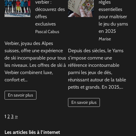
verbier :
règles
découvrez des
essentielles
offres
pour maîtriser
exclusives
le jeu du yams
en 2025
Pascal Cabus
Marise
Verbier, joyau des Alpes
suisses, offre une expérience
Depuis des siècles, le Yams
de ski incomparable pour tous
s’impose comme une
les niveaux. Les offres de ski à
référence incontournable
Verbier combinent luxe,
parmi les jeux de dés,
confort et…
réunissant autour de la table
petits et grands. En 2025,…
En savoir plus
En savoir plus
Page:
Next
1
2
3
»
Les articles liés à l’internet