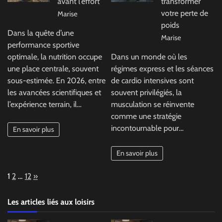
avant l’effort
transformer
votre perte de
Marise
poids
Dans la quête d’une
Marise
performance sportive
optimale, la nutrition occupe
Dans un monde où les
une place centrale, souvent
régimes express et les séances
sous-estimée. En 2026, entre
de cardio intensives sont
les avancées scientifiques et
souvent privilégiés, la
l’expérience terrain, il…
musculation se réinvente
comme une stratégie
incontournable pour…
En savoir plus
En savoir plus
Page:
Next
1
2
…
12
»
Les articles liés aux loisirs