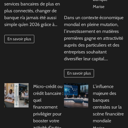
services bancaires de plus en
Marise
plus connectés, changer de
banque n’a jamais été aussi
Dans un contexte économique
simple qu’en 2026 grâce à…
mondial en pleine mutation,
l’investissement en matières
premières gagne en attractivité
En savoir plus
auprès des particuliers et des
entreprises souhaitant
diversifier leur capital.…
En savoir plus
Micro-crédit ou
L’influence
crédit bancaire :
majeure des
quel
banques
financement
centrales sur la
privilégier pour
scène financière
booster votre
mondiale
activité d’auto-
Marise