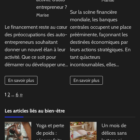
entrepreneur ?
Sur la scène financière
Marise
mondiale, les banques
Le financement reste au cœur
centrales occupent une place
des préoccupations des auto-
prééminente, façonnant les
entrepreneurs souhaitant
destinées économiques par
donner un nouvel élan à leur
leurs actions stratégiques. En
activité. Que ce soit pour
tant qu’acteurs
démarrer ou développer une…
incontournables, elles…
En savoir plus
En savoir plus
Page:
Next
1
2
…
6
»
Les articles liés au bien-être
Yoga et perte
Un mois de
de poids :
délices sans