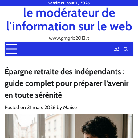
Skip
vendredi, août 7, 2026
le modérateur de
to
content
l'information sur le web
www.gmgrio2013.it
Épargne retraite des indépendants :
guide complet pour préparer l’avenir
en toute sérénité
Posted on
31 mars 2026
by
Marise