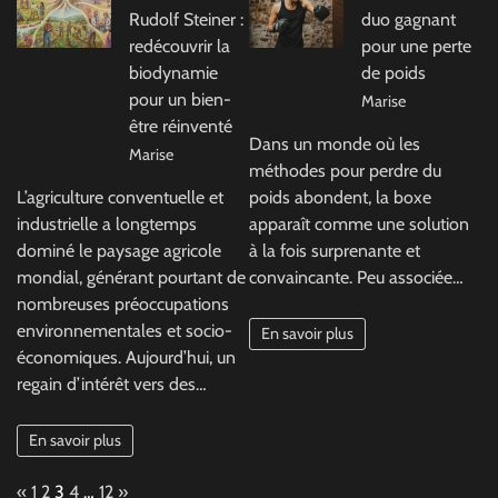
Rudolf Steiner :
duo gagnant
redécouvrir la
pour une perte
biodynamie
de poids
pour un bien-
Marise
être réinventé
Dans un monde où les
Marise
méthodes pour perdre du
L’agriculture conventuelle et
poids abondent, la boxe
industrielle a longtemps
apparaît comme une solution
dominé le paysage agricole
à la fois surprenante et
mondial, générant pourtant de
convaincante. Peu associée…
nombreuses préoccupations
environnementales et socio-
En savoir plus
économiques. Aujourd’hui, un
regain d’intérêt vers des…
En savoir plus
Page:
Previous
Next
«
1
2
3
4
…
12
»