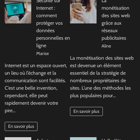
Sécurité sur
La
Internet :
monétisation
comment
des sites web
protéger vos
grâce aux
données
réseaux
personnelles en
publicitaires
ligne
Aline
Marise
La monétisation des sites web
Internet est un espace ouvert,
est devenue un élément
un lieu où l’échange et la
essentiel de la stratégie de
communication sont facilités.
nombreux propriétaires de
C’est une belle invention,
sites. L’une des méthodes les
cependant, elle peut
plus populaires pour…
rapidement devenir votre
pire…
En savoir plus
En savoir plus