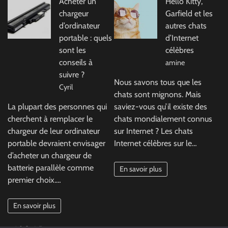
Acheter un
Hello Kitty,
chargeur
Garfield et les
d’ordinateur
autres chats
portable : quels
d’Internet
sont les
célèbres
conseils à
amine
suivre ?
Nous savons tous que les
Cyril
chats sont mignons. Mais
La plupart des personnes qui
saviez-vous qu’il existe des
cherchent à remplacer le
chats mondialement connus
chargeur de leur ordinateur
sur Internet ? Les chats
portable devraient envisager
Internet célèbres sur le…
d’acheter un chargeur de
batterie parallèle comme
En savoir plus
premier choix.…
En savoir plus