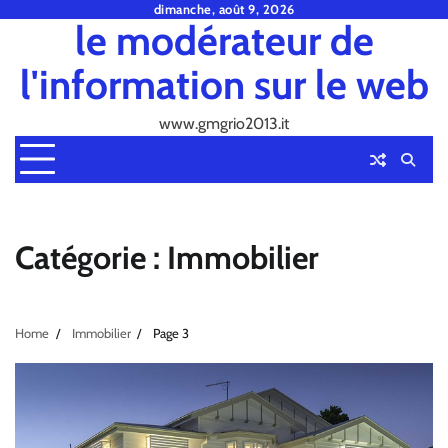
Skip
dimanche, août 9, 2026
le modérateur de
to
content
l'information sur le web
www.gmgrio2013.it
Catégorie :
Immobilier
Home
Immobilier
Page 3