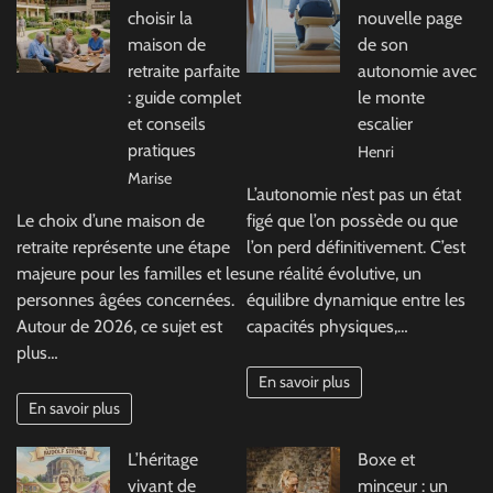
choisir la
nouvelle page
maison de
de son
retraite parfaite
autonomie avec
: guide complet
le monte
et conseils
escalier
pratiques
Henri
Marise
L’autonomie n’est pas un état
Le choix d’une maison de
figé que l’on possède ou que
retraite représente une étape
l’on perd définitivement. C’est
majeure pour les familles et les
une réalité évolutive, un
personnes âgées concernées.
équilibre dynamique entre les
Autour de 2026, ce sujet est
capacités physiques,…
plus…
En savoir plus
En savoir plus
L’héritage
Boxe et
vivant de
minceur : un