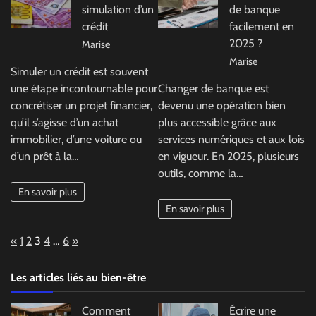
simulation d’un
de banque
crédit
facilement en
2025 ?
Marise
Marise
Simuler un crédit est souvent
une étape incontournable pour
Changer de banque est
concrétiser un projet financier,
devenu une opération bien
qu’il s’agisse d’un achat
plus accessible grâce aux
immobilier, d’une voiture ou
services numériques et aux lois
d’un prêt à la…
en vigueur. En 2025, plusieurs
outils, comme la…
En savoir plus
En savoir plus
Page:
Previous
Next
«
1
2
3
4
…
6
»
Les articles liés au bien-être
Comment
Écrire une