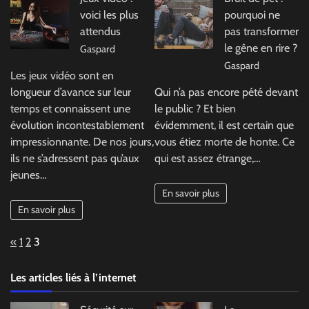
voici les plus
pourquoi ne
attendus
pas transformer
le gêne en rire ?
Gaspard
Gaspard
Les jeux vidéo sont en
longueur d’avance sur leur
Qui n’a pas encore pété devant
temps et connaissent une
le public ? Et bien
évolution incontestablement
évidemment, il est certain que
impressionnante. De nos jours,
vous étiez morte de honte. Ce
ils ne s’adressent pas qu’aux
qui est assez étrange,…
jeunes…
En savoir plus
En savoir plus
Page:
Previous
«
1
2
3
Les articles liés à l’internet