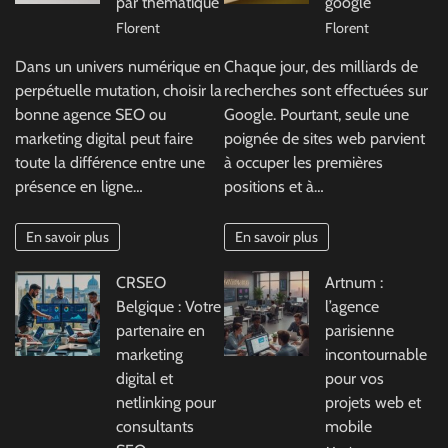
par thématique
google
Florent
Florent
Dans un univers numérique en
Chaque jour, des milliards de
perpétuelle mutation, choisir la
recherches sont effectuées sur
bonne agence SEO ou
Google. Pourtant, seule une
marketing digital peut faire
poignée de sites web parvient
toute la différence entre une
à occuper les premières
présence en ligne…
positions et à…
En savoir plus
En savoir plus
CRSEO
Artnum :
Belgique : Votre
l’agence
partenaire en
parisienne
marketing
incontournable
digital et
pour vos
netlinking pour
projets web et
consultants
mobile