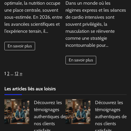
optimale, la nutrition occupe
Dans un monde où les
une place centrale, souvent
régimes express et les séances
sous-estimée. En 2026, entre
de cardio intensives sont
les avancées scientifiques et
souvent privilégiés, la
l’expérience terrain, il…
musculation se réinvente
comme une stratégie
incontournable pour…
En savoir plus
En savoir plus
Page:
Next
1
2
…
12
»
Les articles liés aux loisirs
Découvrez les
Découvrez les
témoignages
témoignages
authentiques de
authentiques de
nos clients
nos clients
satisfaits
satisfaits