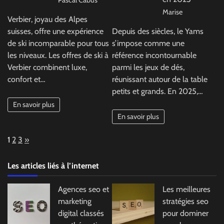
Pascal Cabus
Marise
Verbier, joyau des Alpes
suisses, offre une expérience
Depuis des siècles, le Yams
de ski incomparable pour tous
s’impose comme une
les niveaux. Les offres de ski à
référence incontournable
Verbier combinent luxe,
parmi les jeux de dés,
confort et…
réunissant autour de la table
petits et grands. En 2025,…
En savoir plus
En savoir plus
Page:
Next
1
2
3
»
Les articles liés à l’internet
Agences seo et
Les meilleures
marketing
stratégies seo
digital classés
pour dominer