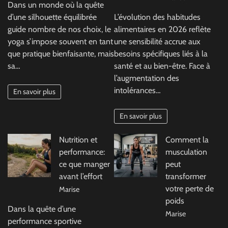
Dans un monde où la quête
d’une silhouette équilibrée
L’évolution des habitudes
guide nombre de nos choix, le
alimentaires en 2026 reflète
yoga s’impose souvent en tant
une sensibilité accrue aux
que pratique bienfaisante, mais
besoins spécifiques liés à la
sa…
santé et au bien-être. Face à
l’augmentation des
intolérances…
En savoir plus
En savoir plus
Nutrition et
Comment la
performance:
musculation
ce que manger
peut
avant l’effort
transformer
votre perte de
Marise
poids
Dans la quête d’une
Marise
performance sportive