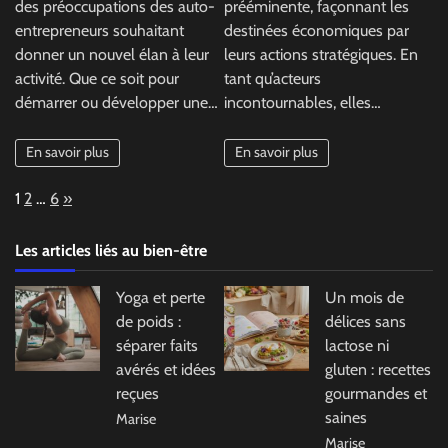
des préoccupations des auto-
prééminente, façonnant les
entrepreneurs souhaitant
destinées économiques par
donner un nouvel élan à leur
leurs actions stratégiques. En
activité. Que ce soit pour
tant qu’acteurs
démarrer ou développer une…
incontournables, elles…
En savoir plus
En savoir plus
Page:
Next
1
2
…
6
»
Les articles liés au bien-être
Yoga et perte
Un mois de
de poids :
délices sans
séparer faits
lactose ni
avérés et idées
gluten : recettes
reçues
gourmandes et
saines
Marise
Marise