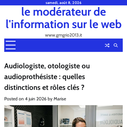
Skip
samedi, août 8, 2026
le modérateur de
to
content
l'information sur le web
www.gmgrio2013.it
Audiologiste, otologiste ou
audioprothésiste : quelles
distinctions et rôles clés ?
Posted on
4 juin 2026
by
Marise