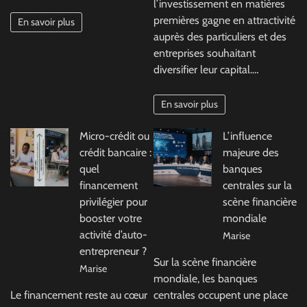
l’investissement en matières
premières gagne en attractivité
En savoir plus
auprès des particuliers et des
entreprises souhaitant
diversifier leur capital.…
En savoir plus
Micro-crédit ou
L’influence
crédit bancaire :
majeure des
quel
banques
financement
centrales sur la
privilégier pour
scène financière
booster votre
mondiale
activité d’auto-
Marise
entrepreneur ?
Sur la scène financière
Marise
mondiale, les banques
Le financement reste au cœur
centrales occupent une place