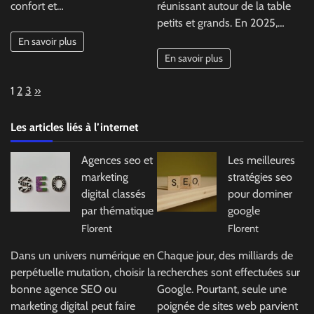
confort et…
réunissant autour de la table
petits et grands. En 2025,…
En savoir plus
En savoir plus
Page:
Next
1
2
3
»
Les articles liés à l’internet
Agences seo et
Les meilleures
marketing
stratégies seo
digital classés
pour dominer
par thématique
google
Florent
Florent
Dans un univers numérique en
Chaque jour, des milliards de
perpétuelle mutation, choisir la
recherches sont effectuées sur
bonne agence SEO ou
Google. Pourtant, seule une
marketing digital peut faire
poignée de sites web parvient