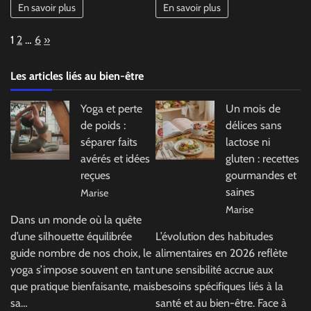
En savoir plus
En savoir plus
Page:
Next
1
2
…
6
»
Les articles liés au bien-être
Yoga et perte
Un mois de
de poids :
délices sans
séparer faits
lactose ni
avérés et idées
gluten : recettes
reçues
gourmandes et
saines
Marise
Marise
Dans un monde où la quête
d’une silhouette équilibrée
L’évolution des habitudes
guide nombre de nos choix, le
alimentaires en 2026 reflète
yoga s’impose souvent en tant
une sensibilité accrue aux
que pratique bienfaisante, mais
besoins spécifiques liés à la
sa…
santé et au bien-être. Face à