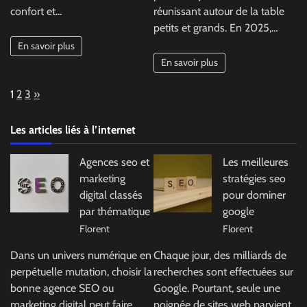
confort et…
réunissant autour de la table
petits et grands. En 2025,…
En savoir plus
En savoir plus
Page:
Next
1
2
3
»
Les articles liés à l’internet
Agences seo et
Les meilleures
marketing
stratégies seo
digital classés
pour dominer
par thématique
google
Florent
Florent
Dans un univers numérique en
Chaque jour, des milliards de
perpétuelle mutation, choisir la
recherches sont effectuées sur
bonne agence SEO ou
Google. Pourtant, seule une
marketing digital peut faire
poignée de sites web parvient