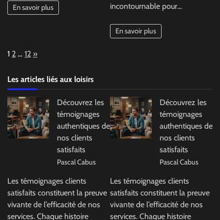
incontournable pour…
En savoir plus
En savoir plus
Page:
Next
1
2
…
12
»
Les articles liés aux loisirs
Découvrez les
Découvrez les
témoignages
témoignages
authentiques de
authentiques de
nos clients
nos clients
satisfaits
satisfaits
Pascal Cabus
Pascal Cabus
Les témoignages clients
Les témoignages clients
satisfaits constituent la preuve
satisfaits constituent la preuve
vivante de l’efficacité de nos
vivante de l’efficacité de nos
services. Chaque histoire
services. Chaque histoire