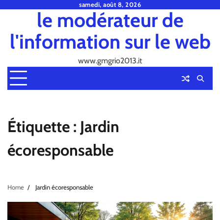
Skip
samedi, août 8, 2026
le modérateur de
to
content
l'information sur le web
www.gmgrio2013.it
Étiquette :
Jardin
écoresponsable
Home
Jardin écoresponsable