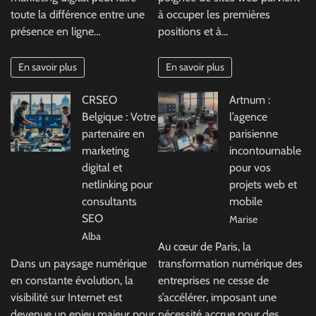
toute la différence entre une
à occuper les premières
présence en ligne…
positions et à…
En savoir plus
En savoir plus
CRSEO
Artnum :
Belgique : Votre
l’agence
partenaire en
parisienne
marketing
incontournable
digital et
pour vos
netlinking pour
projets web et
consultants
mobile
SEO
Marise
Alba
Au cœur de Paris, la
Dans un paysage numérique
transformation numérique des
en constante évolution, la
entreprises ne cesse de
visibilité sur Internet est
s’accélérer, imposant une
devenue un enjeu majeur pour
nécessité accrue pour des