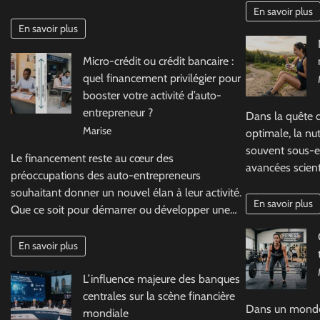
En savoir plus
En savoir plus
Micro-crédit ou crédit bancaire :
quel financement privilégier pour
booster votre activité d’auto-
entrepreneur ?
Dans la quête 
Marise
optimale, la nu
souvent sous-e
Le financement reste au cœur des
avancées scienti
préoccupations des auto-entrepreneurs
souhaitant donner un nouvel élan à leur activité.
En savoir plus
Que ce soit pour démarrer ou développer une…
En savoir plus
L’influence majeure des banques
centrales sur la scène financière
Dans un monde 
mondiale