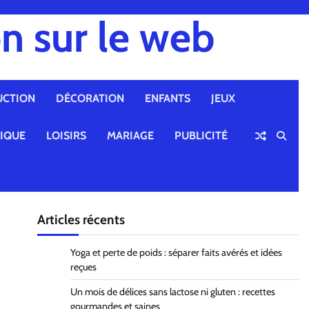
n sur le web
UCTION
DÉCORATION
ENFANTS
JEUX
TIQUE
LOISIRS
MARIAGE
PUBLICITÉ
Articles récents
Yoga et perte de poids : séparer faits avérés et idées
reçues
Un mois de délices sans lactose ni gluten : recettes
gourmandes et saines