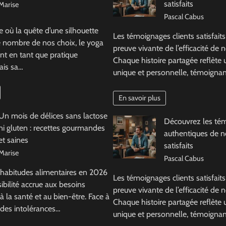
satisfaits
Marise
Pascal Cabus
où la quête d’une silhouette
Les témoignages clients satisfaits
e nombre de nos choix, le yoga
preuve vivante de l’efficacité de n
nt en tant que pratique
Chaque histoire partagée reflète
ais sa…
unique et personnelle, témoigna
En savoir plus
Un mois de délices sans lactose
Découvrez les té
ni gluten : recettes gourmandes
authentiques de no
et saines
satisfaits
Marise
Pascal Cabus
 habitudes alimentaires en 2026
Les témoignages clients satisfaits
ibilité accrue aux besoins
preuve vivante de l’efficacité de n
 à la santé et au bien-être. Face à
Chaque histoire partagée reflète
 des intolérances…
unique et personnelle, témoigna