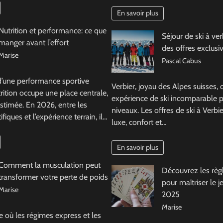
En savoir plus
Nutrition et performance: ce que
Séjour de ski à ve
manger avant l’effort
des offres exclusi
Marise
Pascal Cabus
d’une performance sportive
Verbier, joyau des Alpes suisses, 
trition occupe une place centrale,
expérience de ski incomparable p
stimée. En 2026, entre les
niveaux. Les offres de ski à Verb
fiques et l’expérience terrain, il…
luxe, confort et…
En savoir plus
Comment la musculation peut
Découvrez les règl
transformer votre perte de poids
pour maîtriser le 
Marise
2025
Marise
où les régimes express et les