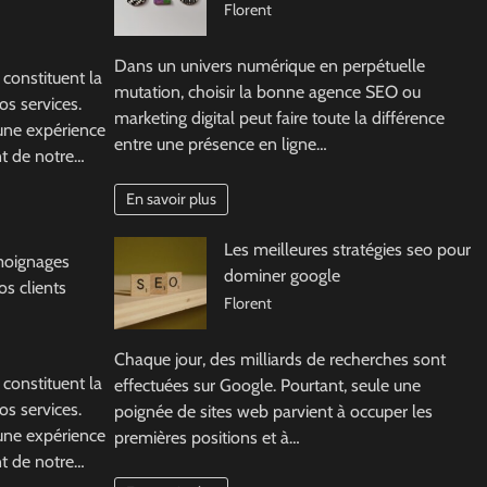
Florent
Dans un univers numérique en perpétuelle
 constituent la
mutation, choisir la bonne agence SEO ou
os services.
marketing digital peut faire toute la différence
 une expérience
entre une présence en ligne…
nt de notre…
En savoir plus
Les meilleures stratégies seo pour
moignages
dominer google
s clients
Florent
Chaque jour, des milliards de recherches sont
 constituent la
effectuées sur Google. Pourtant, seule une
os services.
poignée de sites web parvient à occuper les
 une expérience
premières positions et à…
nt de notre…