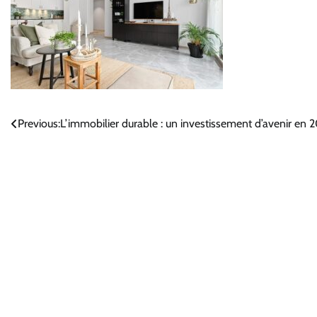
Navigation
Previous:
L’immobilier durable : un investissement d’avenir en 
de
l’article