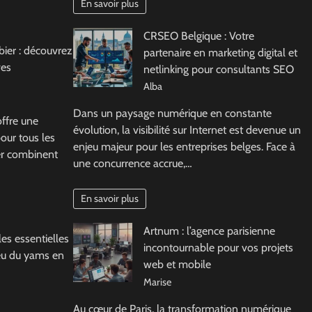
En savoir plus
CRSEO Belgique : Votre
rbier : découvrez
partenaire en marketing digital et
ves
netlinking pour consultants SEO
Alba
Dans un paysage numérique en constante
offre une
évolution, la visibilité sur Internet est devenue un
our tous les
enjeu majeur pour les entreprises belges. Face à
ier combinent
une concurrence accrue,…
En savoir plus
Artnum : l’agence parisienne
es essentielles
incontournable pour vos projets
jeu du yams en
web et mobile
Marise
Au cœur de Paris, la transformation numérique