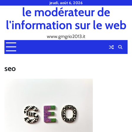
Skip
jeudi, août 6, 2026
le modérateur de
to
content
l'information sur le web
www.gmgrio2013.it
seo