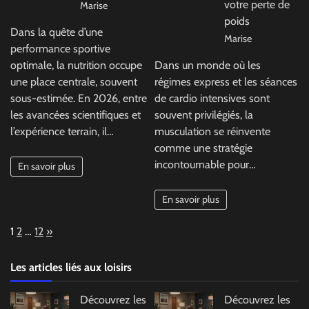
votre perte de
Marise
poids
Dans la quête d’une
Marise
performance sportive
optimale, la nutrition occupe
Dans un monde où les
une place centrale, souvent
régimes express et les séances
sous-estimée. En 2026, entre
de cardio intensives sont
les avancées scientifiques et
souvent privilégiés, la
l’expérience terrain, il…
musculation se réinvente
comme une stratégie
incontournable pour…
En savoir plus
En savoir plus
Page:
Next
1
2
…
12
»
Les articles liés aux loisirs
Découvrez les
Découvrez les