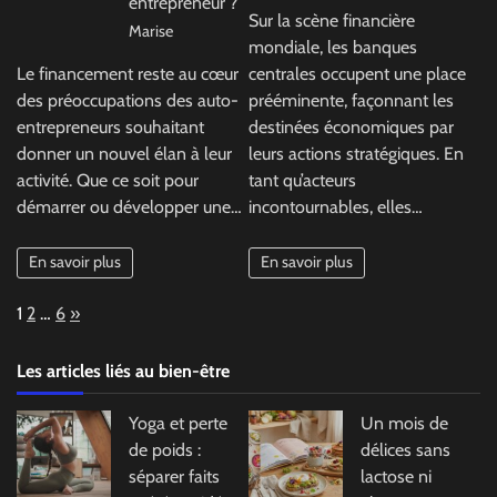
entrepreneur ?
Sur la scène financière
Marise
mondiale, les banques
Le financement reste au cœur
centrales occupent une place
des préoccupations des auto-
prééminente, façonnant les
entrepreneurs souhaitant
destinées économiques par
donner un nouvel élan à leur
leurs actions stratégiques. En
activité. Que ce soit pour
tant qu’acteurs
démarrer ou développer une…
incontournables, elles…
En savoir plus
En savoir plus
Page:
Next
1
2
…
6
»
Les articles liés au bien-être
Yoga et perte
Un mois de
de poids :
délices sans
séparer faits
lactose ni