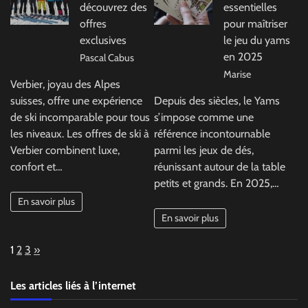
découvrez des
essentielles
offres
pour maîtriser
exclusives
le jeu du yams
en 2025
Pascal Cabus
Marise
Verbier, joyau des Alpes
suisses, offre une expérience
Depuis des siècles, le Yams
de ski incomparable pour tous
s’impose comme une
les niveaux. Les offres de ski à
référence incontournable
Verbier combinent luxe,
parmi les jeux de dés,
confort et…
réunissant autour de la table
petits et grands. En 2025,…
En savoir plus
En savoir plus
Page:
Next
1
2
3
»
Les articles liés à l’internet