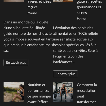
avérés et idées
gluten : recettes
reçues
gourmandes et
saines
Marise
Marise
Dans un monde où la quête
d’une silhouette équilibrée
L’évolution des habitudes
guide nombre de nos choix, le
alimentaires en 2026 reflète
yoga s’impose souvent en tant
une sensibilité accrue aux
que pratique bienfaisante, mais
besoins spécifiques liés à la
sa…
santé et au bien-être. Face à
l’augmentation des
intolérances…
En savoir plus
En savoir plus
Nutrition et
Comment la
performance:
musculation
ce que manger
peut
avant l’effort
transformer