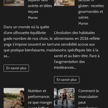
avérés et idées
gluten : recettes
reçues
gourmandes et
saines
Marise
Marise
Dans un monde où la quête
d’une silhouette équilibrée
L’évolution des habitudes
guide nombre de nos choix, le
alimentaires en 2026 reflète
yoga s’impose souvent en tant
une sensibilité accrue aux
que pratique bienfaisante, mais
besoins spécifiques liés à la
sa…
santé et au bien-être. Face à
l’augmentation des
intolérances…
En savoir plus
En savoir plus
Nutrition et
Comment la
performance:
musculation
ce que manger
peut