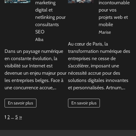
marketing
incontournable
digital et
pour vos
netlinking pour
projets web et
consultants
mobile
SEO
Marise
Alba
Au cœur de Paris, la
Dans un paysage numérique
transformation numérique des
en constante évolution, la
entreprises ne cesse de
visibilité sur Internet est
s’accélérer, imposant une
devenue un enjeu majeur pour
nécessité accrue pour des
les entreprises belges. Face à
solutions digitales innovantes
une concurrence accrue,…
et personnalisées. Artnum,…
En savoir plus
En savoir plus
Page:
Next
1
2
…
5
»