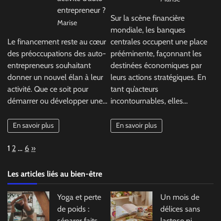
entrepreneur ?
Sur la scène financière
Marise
mondiale, les banques
Le financement reste au cœur
centrales occupent une place
des préoccupations des auto-
prééminente, façonnant les
entrepreneurs souhaitant
destinées économiques par
donner un nouvel élan à leur
leurs actions stratégiques. En
activité. Que ce soit pour
tant qu’acteurs
démarrer ou développer une…
incontournables, elles…
En savoir plus
En savoir plus
Page:
Next
1
2
…
6
»
Les articles liés au bien-être
Yoga et perte
Un mois de
de poids :
délices sans
séparer faits
lactose ni