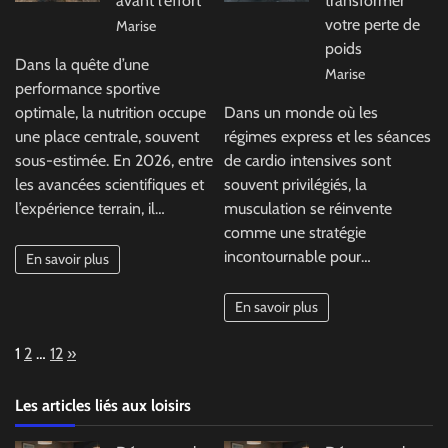
avant l’effort
transformer
votre perte de
Marise
poids
Dans la quête d’une
Marise
performance sportive
optimale, la nutrition occupe
Dans un monde où les
une place centrale, souvent
régimes express et les séances
sous-estimée. En 2026, entre
de cardio intensives sont
les avancées scientifiques et
souvent privilégiés, la
l’expérience terrain, il…
musculation se réinvente
comme une stratégie
incontournable pour…
En savoir plus
En savoir plus
Page:
Next
1
2
…
12
»
Les articles liés aux loisirs