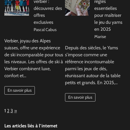
verbier :
règles
découvrez des
essentielles
offres
pour maîtriser
exclusives
le jeu du yams
en 2025
Pascal Cabus
Marise
Verbier, joyau des Alpes
suisses, offre une expérience
Depuis des siècles, le Yams
de ski incomparable pour tous
s’impose comme une
les niveaux. Les offres de ski à
référence incontournable
Verbier combinent luxe,
parmi les jeux de dés,
confort et…
réunissant autour de la table
petits et grands. En 2025,…
En savoir plus
En savoir plus
Page:
Next
1
2
3
»
Les articles liés à l’internet